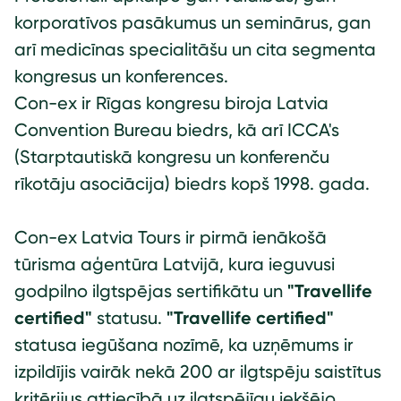
korporatīvos pasākumus un seminārus, gan
arī medicīnas specialitāšu un cita segmenta
kongresus un konferences.
Con-ex ir Rīgas kongresu biroja Latvia
Convention Bureau biedrs, kā arī ICCA's
(Starptautiskā kongresu un konferenču
rīkotāju asociācija) biedrs kopš 1998. gada.
Con-ex Latvia Tours ir pirmā ienākošā
tūrisma aģentūra Latvijā, kura ieguvusi
godpilno ilgtspējas sertifikātu un
"Travellife
certified"
statusu.
"Travellife certified"
statusa iegūšana nozīmē, ka uzņēmums ir
izpildījis vairāk nekā 200 ar ilgtspēju saistītus
kritērijus attiecībā uz ilgtspējīgu iekšējo