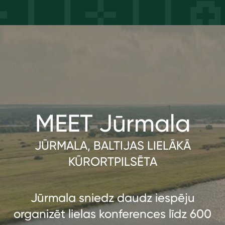
MEET Jūrmala
JŪRMALA, BALTIJAS LIELĀKĀ
KŪRORTPILSĒTA
Jūrmala sniedz daudz iespēju
organizēt lielas konferences līdz 600