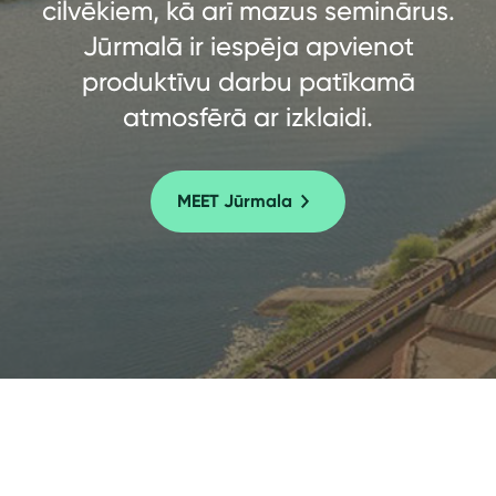
cilvēkiem, kā arī mazus seminārus.
Jūrmalā ir iespēja apvienot
produktīvu darbu patīkamā
atmosfērā ar izklaidi.
MEET Jūrmala