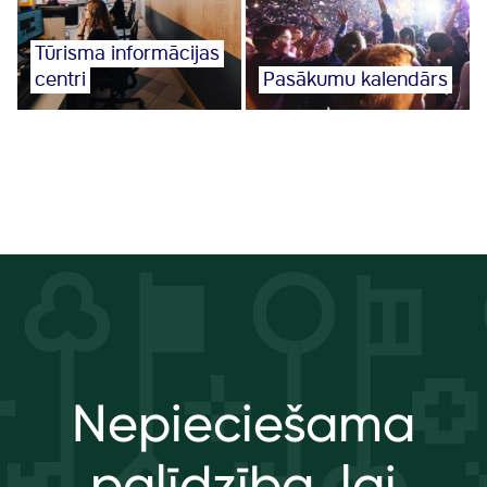
Tūrisma informācijas
centri
Pasākumu kalendārs
Nepieciešama
palīdzība, lai