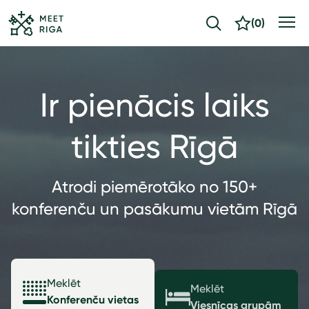
(
0
)
Ir pienācis laiks
tikties Rīgā
Atrodi piemērotāko no 150+
konferenču un pasākumu vietām Rīgā
Meklēt
Meklēt
Konferenču vietas
Viesnīcas grupām