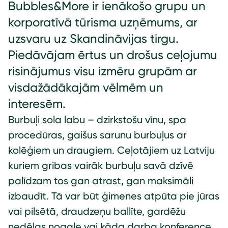
Bubbles&More ir ienākošo grupu un
korporatīvā tūrisma uzņēmums, ar
uzsvaru uz Skandināvijas tirgu.
Piedāvājam ērtus un drošus ceļojumu
risinājumus visu izmēru grupām ar
visdažādākajām vēlmēm un
interesēm.
Burbuļi sola labu – dzirkstošu vīnu, spa
procedūras, gaišus sarunu burbuļus ar
kolēģiem un draugiem. Ceļotājiem uz Latviju
kuriem gribas vairāk burbuļu savā dzīvē
palīdzam tos gan atrast, gan maksimāli
izbaudīt. Tā var būt ģimenes atpūta pie jūras
vai pilsētā, draudzeņu ballīte, gardēžu
nedēļas nogale vai kāda darba konference,