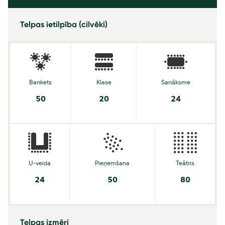
Telpas ietilpība (cilvēki)
Bankets
Klase
Sanāksme
50
20
24
U-veida
Pieņemšana
Teātris
24
50
80
Telpas izmēri