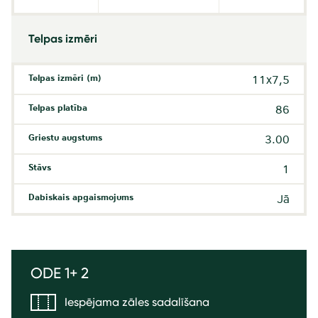
Telpas izmēri
Telpas izmēri (m)
11x7,5
Telpas platība
86
Griestu augstums
3.00
Stāvs
1
Dabiskais apgaismojums
Jā
ODE 1+ 2
Iespējama zāles sadalīšana