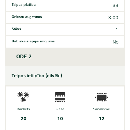
Telpas platība
38
Griestu augstums
3.00
Stāvs
1
Dabiskais apgaismojums
No
ODE 2
Telpas ietilpība (cilvēki)
Bankets
Klase
Sanāksme
20
10
12