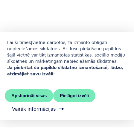
Lai šī tīmekļvietne darbotos, tā izmanto obligāti
nepieciešamās sīkdatnes. Ar Jūsu piekrišanu papildus
šajā vietnē var tikt izmantotas statistikas, sociālo mediju
sīkdatnes un mārketingam nepieciešamās sīkdatnes.
Ja piekrītat šo papildu sīkdatņu izmantošanai, lūdzu,
atzīmējiet savu izvēli:
Apstiprināt visas
Pielāgot izvēli
Vairāk informācijas