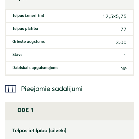
Telpas izmēri (m)
12,5x5,75
Telpas platība
77
Griestu augstums
3.00
Stāvs
1
Dabiskais apgaismojums
Nē
Pieejamie sadalījumi
ODE 1
Telpas ietilpība (cilvēki)