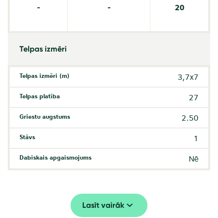
-
-
20
Telpas izmēri
Telpas izmēri (m)
3,7x7
Telpas platība
27
Griestu augstums
2.50
Stāvs
1
Dabiskais apgaismojums
Nē
Lasīt vairāk