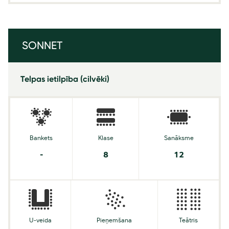
SONNET
Telpas ietilpība (cilvēki)
Bankets
Klase
Sanāksme
-
8
12
U-veida
Pieņemšana
Teātris