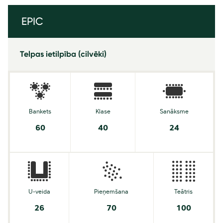
EPIC
Telpas ietilpība (cilvēki)
Bankets
Klase
Sanāksme
60
40
24
U-veida
Pieņemšana
Teātris
26
70
100