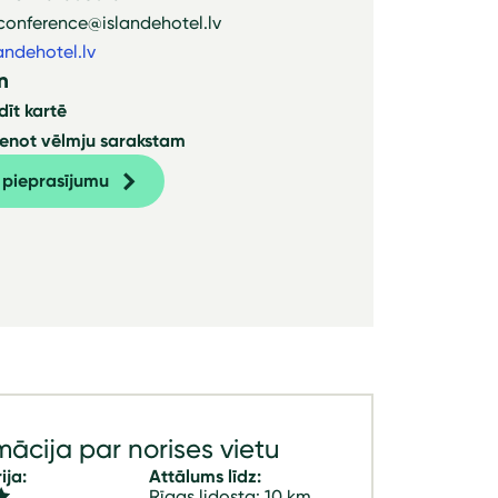
 conference@islandehotel.lv
andehotel.lv
dīt kartē
ienot vēlmju sarakstam
t pieprasījumu
mācija par norises vietu
ija:
Attālums līdz:
Rīgas lidosta: 10 km