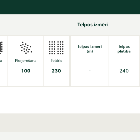
Telpas izmēri
Telpas izmēri
Telpas
(m)
platība
da
Pieņemšana
Teātris
100
230
-
240