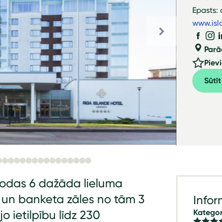
Epasts:
www.isl
Parā
Piev
Sūtī
trodas 6 dažāda lieluma
 un banketa zāles no tām 3
Infor
Kategor
 ietilpību līdz 230