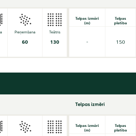
Telpas izmēri
Telpas
(m)
platība
da
Pieņemšana
Teātris
60
130
-
150
Telpas izmēri
Telpas izmēri
Telpas
(m)
platība