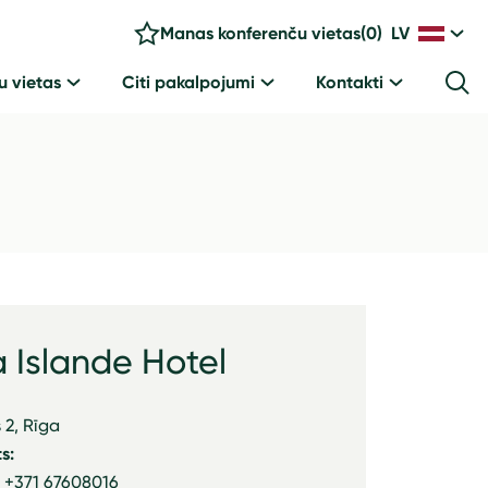
Manas konferenču vietas
(
0
)
LV
u vietas
Citi pakalpojumi
Kontakti
 Islande Hotel
 2, Rīga
s:
: +371 67608016