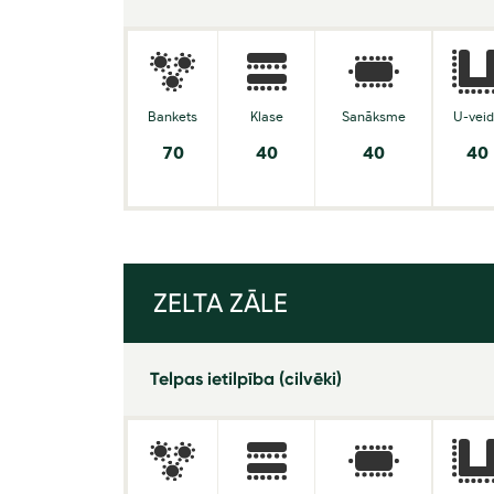
Bankets
Klase
Sanāksme
U-vei
70
40
40
40
ZELTA ZĀLE
Telpas ietilpība (cilvēki)