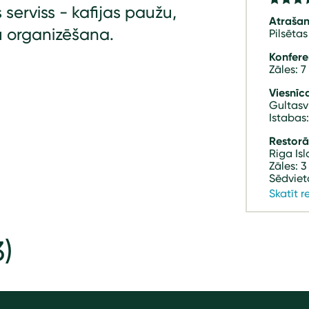
serviss - kafijas paužu,
Atrašan
u organizēšana.
Pilsētas
Konfere
Zāles: 7
Viesnīca
Gultasv
Istabas
Restorān
Riga Is
Zāles: 3
Sēdviet
Skatīt r
3)