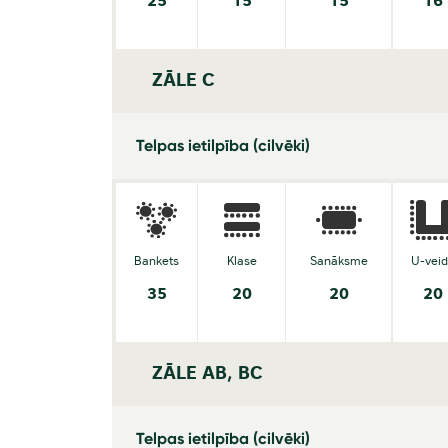
25
15
15
16
ZĀLE C
Telpas ietilpība (cilvēki)
Bankets
Klase
Sanāksme
U-vei
35
20
20
20
ZĀLE AB, BC
Telpas ietilpība (cilvēki)