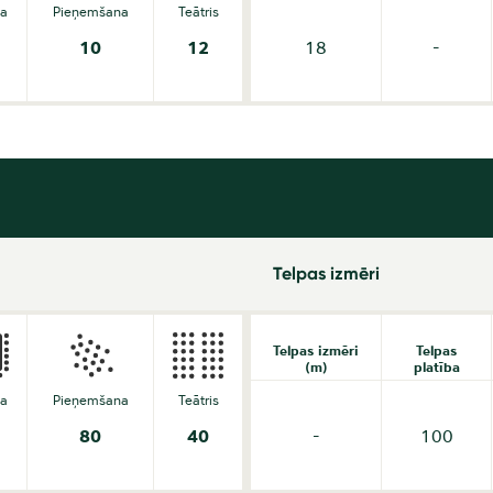
da
Pieņemšana
Teātris
10
12
18
-
Telpas izmēri
Telpas izmēri
Telpas
(m)
platība
da
Pieņemšana
Teātris
80
40
-
100