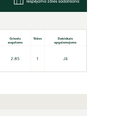
Iespējama zāles sadalīšana
Griestu
Stāvs
Dabiskais
augstums
apgaismojums
2.85
1
Jā