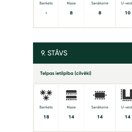
Bankets
Klase
Sanāksme
U-vei
-
8
8
10
9. STĀVS
Telpas ietilpība (cilvēki)
Bankets
Klase
Sanāksme
U-vei
18
14
14
14