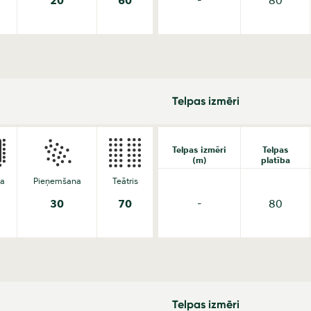
20
60
Telpas izmēri
Telpas izmēri
Telpas
(m)
platība
da
Pieņemšana
Teātris
30
70
-
80
Telpas izmēri