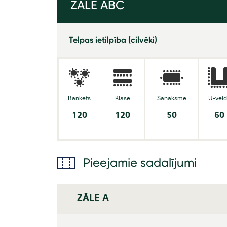
ZĀLE ABC
Telpas ietilpība (cilvēki)
Bankets
Klase
Sanāksme
U-vei
120
120
50
60
Pieejamie sadalījumi
ZĀLE A