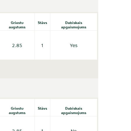
Griestu
Stāvs
Dabiskais
augstums
apgaismojums
2.85
1
Yes
Griestu
Stāvs
Dabiskais
augstums
apgaismojums
2.85
1
No