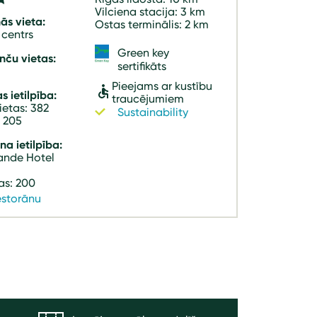
Vilciena stacija: 3 km
ās vieta:
Ostas terminālis: 2 km
 centrs
Green key
nču vietas:
sertifikāts
Pieejams ar kustību
s ietilpība:
traucējumiem
ietas: 382
Sustainability
: 205
a ietilpība:
lande Hotel
as: 200
estorānu