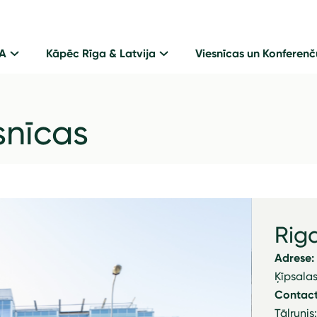
GA
Kāpēc Rīga & Latvija
Viesnīcas un Konferenč
snīcas
Riga
Adrese:
Ķīpsalas
Contact
Tālrunis