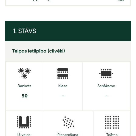
1. STĀVS
Telpas ietilpība (cilvēki)
Bankets
Klase
Sanāksme
50
-
-
U-veida
Pieņemšana
Teātris