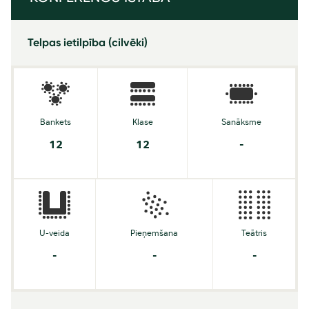
Telpas ietilpība (cilvēki)
Bankets
Klase
Sanāksme
12
12
-
U-veida
Pieņemšana
Teātris
-
-
-