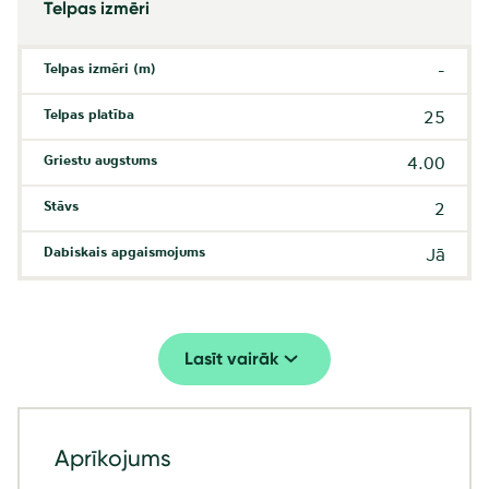
Telpas izmēri
Telpas izmēri (m)
-
Telpas platība
25
Griestu augstums
4.00
Stāvs
2
Dabiskais apgaismojums
Jā
Lasīt vairāk
Aprīkojums