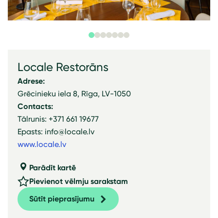
Locale Restorāns
Adrese:
Grēcinieku iela 8, Rīga, LV-1050
Contacts:
Tālrunis: +371 661 19677
Epasts: info@locale.lv
www.locale.lv
Parādīt kartē
Pievienot vēlmju sarakstam
Sūtīt pieprasījumu