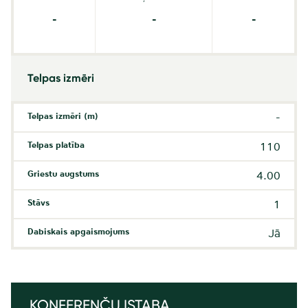
-
-
-
Telpas izmēri
Telpas izmēri (m)
-
Telpas platība
110
Griestu augstums
4.00
Stāvs
1
Dabiskais apgaismojums
Jā
KONFERENČU ISTABA