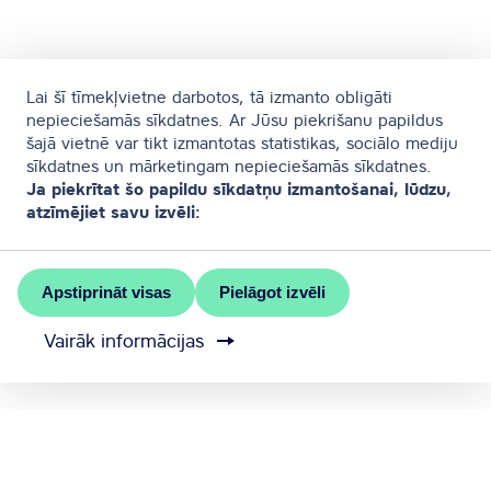
Lai šī tīmekļvietne darbotos, tā izmanto obligāti
nepieciešamās sīkdatnes. Ar Jūsu piekrišanu papildus
šajā vietnē var tikt izmantotas statistikas, sociālo mediju
sīkdatnes un mārketingam nepieciešamās sīkdatnes.
Ja piekrītat šo papildu sīkdatņu izmantošanai, lūdzu,
atzīmējiet savu izvēli:
Apstiprināt visas
Pielāgot izvēli
Vairāk informācijas