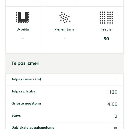
U-veida
Pieņemšana
Teātris
-
-
50
Telpas izmēri
Telpas izmēri (m)
-
Telpas platība
120
Griestu augstums
4.00
Stāvs
2
Dabiskais apgaismojums
Jā