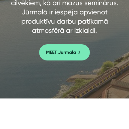
cilvēkiem, kā arī mazus seminārus.
Jūrmalā ir iespēja apvienot
produktīvu darbu patīkamā
atmosfērā ar izklaidi.
MEET Jūrmala