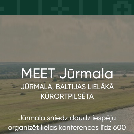
MEET Jūrmala
JŪRMALA, BALTIJAS LIELĀKĀ
KŪRORTPILSĒTA
Jūrmala sniedz daudz iespēju
organizēt lielas konferences līdz 600