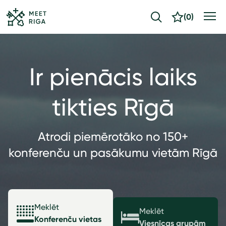
(
0
)
Ir pienācis laiks
tikties Rīgā
Atrodi piemērotāko no 150+
konferenču un pasākumu vietām Rīgā
Meklēt
Meklēt
Konferenču vietas
Viesnīcas grupām