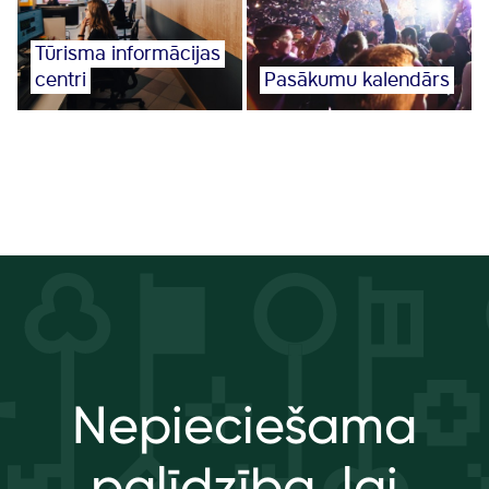
Tūrisma informācijas
centri
Pasākumu kalendārs
Nepieciešama
palīdzība, lai